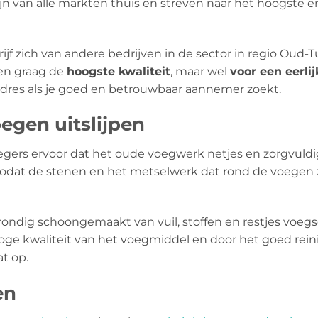
jn van alle markten thuis en streven naar het hoogste e
jf zich van andere bedrijven in de sector in regio Oud-
ren graag de
hoogste kwaliteit
, maar wel
voor een eerli
 adres als je goed en betrouwbaar aannemer zoekt.
egen uitslijpen
egers ervoor dat het oude voegwerk netjes en zorgvuldi
 zodat de stenen en het metselwerk dat rond de voegen z
ondig schoongemaakt van vuil, stoffen en restjes voeg
ge kwaliteit van het voegmiddel en door het goed reini
t op.
en