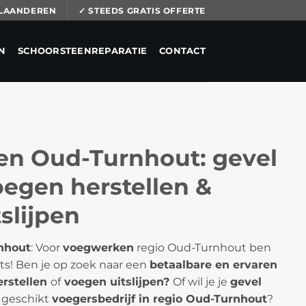
 VLAANDEREN
✓ STEEDS GRATIS OFFERTE
N
SCHOORSTEENREPARATIE
CONTACT
n Oud-Turnhout: gevel
egen herstellen &
slijpen
nhout
: Voor
voegwerken
regio Oud-Turnhout ben
aats! Ben je op zoek naar een
betaalbare en ervaren
erstellen
of
voegen uitslijpen?
Of wil je je
gevel
 geschikt
voegersbedrijf in regio Oud-Turnhout
?