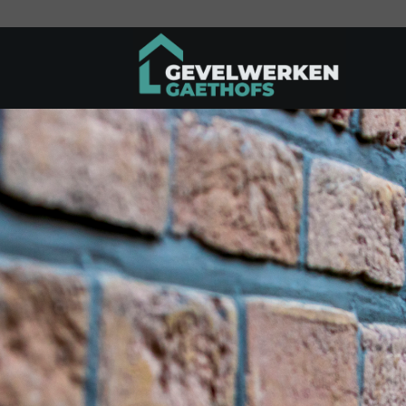
Ga
naar
inhoud