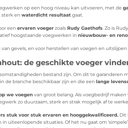
voegwerken op een hoog niveau kan uitvoeren, met de
g
, sterk en
waterdicht resultaat
gaat.
oor een
ervaren voeger
zoals
Rudy Gaethofs
. Zo is Rud
itatief hoogstaande voegwerken in
nieuwbouw- en reno
 van gevels, en voor herstellen van voegen en uitslijpe
out: de geschikte voeger vinde
omstandigheden bestand zijn. Om dit te garanderen ma
in de branche beschikbaar zijn en die een
lange levens
rop we voegen
van groot belang. Als voegbedrijf maken 
werk zo duurzaam, sterk en strak mogelijk af te werke
ers stuk voor stuk ervaren en hooggekwalificeerd.
Dit 
n in uiteenlopende situaties. Of het nu gaat om ‘simpe