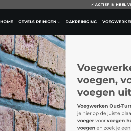
✓ ACTIEF IN HEEL
HOME
GEVELS REINIGEN
DAKREINIGING
VOEGWERKE
Voegwerke
voegen, vo
voegen uit
Voegwerken Oud-Tur
je hier op de juiste pl
voeger
voor
voegen h
voegen
en zoek je een