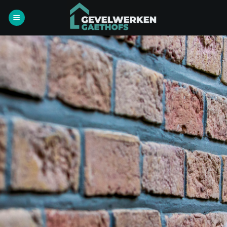
Ga
naar
inhoud