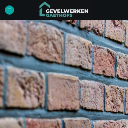
Ga
naar
inhoud