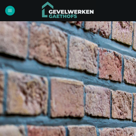
Ga
naar
inhoud