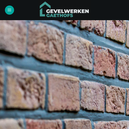
Ga
naar
inhoud