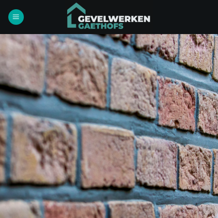
Ga
naar
inhoud