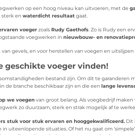
voegwerken op een hoog niveau kan uitvoeren, met de
g
, sterk en
waterdicht resultaat
gaat.
ervaren voeger
zoals
Rudy Gaethofs
. Zo is Rudy een er
 hoogstaande voegwerken in
nieuwbouw- en renovatiepr
 van gevels, en voor herstellen van voegen en uitslijpe
e geschikte voeger vinden!
omstandigheden bestand zijn. Om dit te garanderen ma
in de branche beschikbaar zijn en die een
lange levens
rop we voegen
van groot belang. Als voegbedrijf maken 
werk zo duurzaam, sterk en strak mogelijk af te werke
ers stuk voor stuk ervaren en hooggekwalificeerd.
Dit 
n in uiteenlopende situaties. Of het nu gaat om ‘simpe