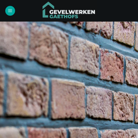
Ga
naar
inhoud