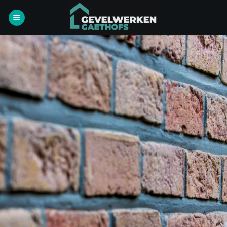
Ga
naar
inhoud