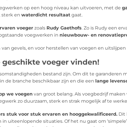
voegwerken op een hoog niveau kan uitvoeren, met de
g
, sterk en
waterdicht resultaat
gaat.
rvaren voeger
zoals
Rudy Gaethofs
. Zo is Rudy een erv
 hoogstaande voegwerken in
nieuwbouw- en renovatiepr
 van gevels, en voor herstellen van voegen en uitslijpe
 geschikte voeger vinden!
omstandigheden bestand zijn. Om dit te garanderen ma
in de branche beschikbaar zijn en die een
lange levens
rop we voegen
van groot belang. Als voegbedrijf maken 
werk zo duurzaam, sterk en strak mogelijk af te werke
ers stuk voor stuk ervaren en hooggekwalificeerd.
Dit 
n in uiteenlopende situaties. Of het nu gaat om ‘simpe