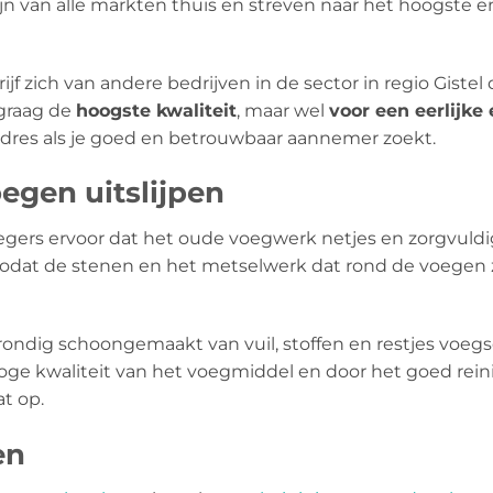
jn van alle markten thuis en streven naar het hoogste e
f zich van andere bedrijven in de sector in regio Gistel
 graag de
hoogste kwaliteit
, maar wel
voor een eerlijke
 adres als je goed en betrouwbaar aannemer zoekt.
egen uitslijpen
egers ervoor dat het oude voegwerk netjes en zorgvuldi
 zodat de stenen en het metselwerk dat rond de voegen z
ondig schoongemaakt van vuil, stoffen en restjes voeg
ge kwaliteit van het voegmiddel en door het goed reini
t op.
en