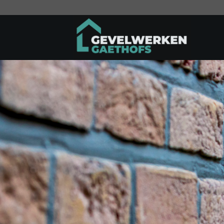
Ga
naar
inhoud