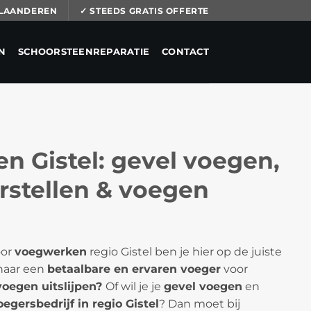
 VLAANDEREN
✓ STEEDS GRATIS OFFERTE
N
SCHOORSTEENREPARATIE
CONTACT
 Gistel: gevel voegen,
rstellen & voegen
oor
voegwerken
regio Gistel ben je hier op de juiste
 naar een
betaalbare en ervaren voeger
voor
oegen uitslijpen?
Of wil je je
gevel voegen
en
oegersbedrijf in regio Gistel
? Dan moet bij