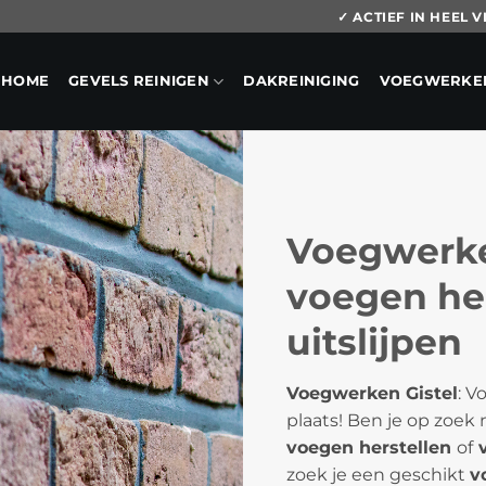
✓ ACTIEF IN HEEL
HOME
GEVELS REINIGEN
DAKREINIGING
VOEGWERKE
Voegwerken
voegen he
uitslijpen
Voegwerken Gistel
: V
plaats! Ben je op zoek
voegen herstellen
of
v
zoek je een geschikt
v