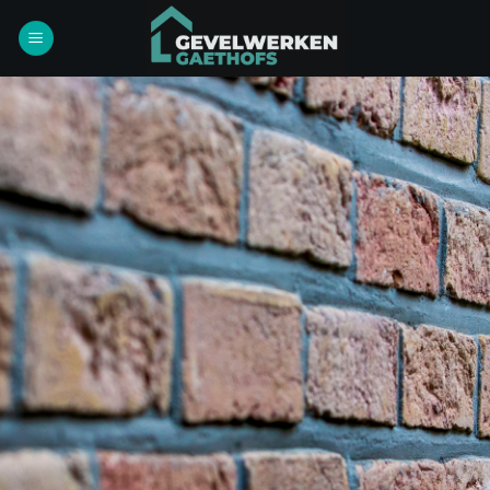
Ga
naar
inhoud