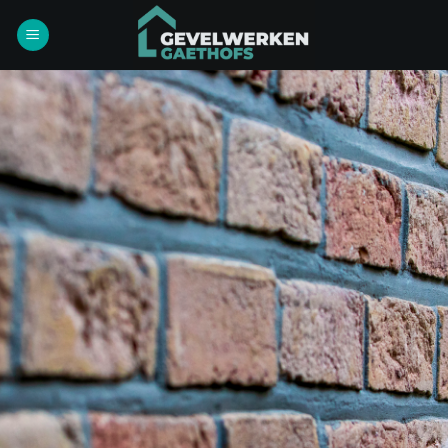
Ga
naar
inhoud