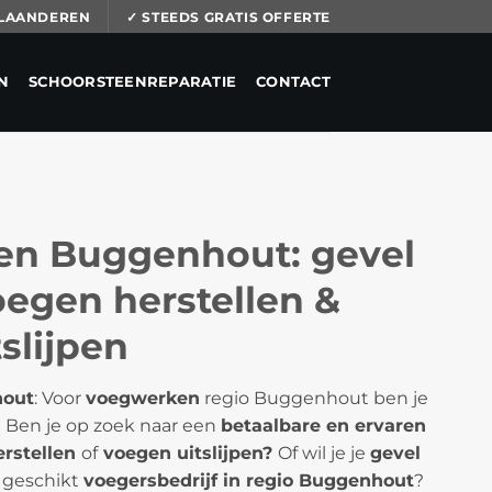
 VLAANDEREN
✓ STEEDS GRATIS OFFERTE
N
SCHOORSTEENREPARATIE
CONTACT
n Buggenhout: gevel
egen herstellen &
slijpen
hout
: Voor
voegwerken
regio Buggenhout ben je
s! Ben je op zoek naar een
betaalbare en ervaren
erstellen
of
voegen uitslijpen?
Of wil je je
gevel
 geschikt
voegersbedrijf in regio Buggenhout
?