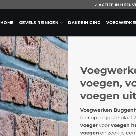
✓ ACTIEF IN HEEL
HOME
GEVELS REINIGEN
DAKREINIGING
VOEGWERKE
Voegwerke
voegen, vo
voegen uit
Voegwerken Buggen
hier op de juiste plaat
voeger
voor
voegen h
voegen
en zoek je een