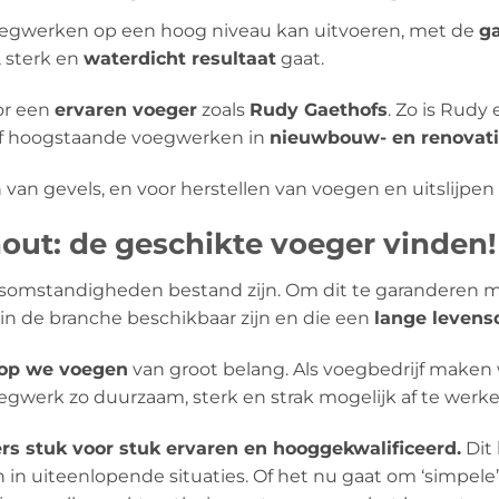
voegwerken op een hoog niveau kan uitvoeren, met de
g
, sterk en
waterdicht resultaat
gaat.
or een
ervaren voeger
zoals
Rudy Gaethofs
. Zo is Rudy
ief hoogstaande voegwerken in
nieuwbouw- en renovati
 van gevels, en voor herstellen van voegen en uitslijpe
t: de geschikte voeger vinden!
omstandigheden bestand zijn. Om dit te garanderen ma
in de branche beschikbaar zijn en die een
lange levens
rop we voegen
van groot belang. Als voegbedrijf maken 
werk zo duurzaam, sterk en strak mogelijk af te werke
ers stuk voor stuk ervaren en hooggekwalificeerd.
Dit 
n in uiteenlopende situaties. Of het nu gaat om ‘simpe