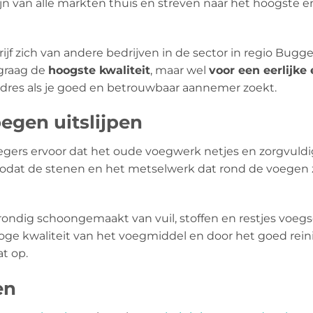
jn van alle markten thuis en streven naar het hoogste e
jf zich van andere bedrijven in de sector in regio Bugg
 graag de
hoogste kwaliteit
, maar wel
voor een eerlijke
 adres als je goed en betrouwbaar aannemer zoekt.
egen uitslijpen
egers ervoor dat het oude voegwerk netjes en zorgvuldi
 zodat de stenen en het metselwerk dat rond de voegen z
ondig schoongemaakt van vuil, stoffen en restjes voeg
ge kwaliteit van het voegmiddel en door het goed reini
t op.
en