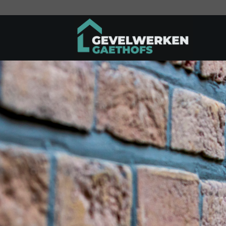
Ga
naar
inhoud