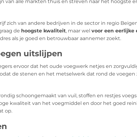
jn van alle markten thuis en streven naar het hoogste e
jf zich van andere bedrijven in de sector in regio Beige
 graag de
hoogste kwaliteit
, maar wel
voor een eerlijke
 adres als je goed en betrouwbaar aannemer zoekt.
egen uitslijpen
egers ervoor dat het oude voegwerk netjes en zorgvuldi
 zodat de stenen en het metselwerk dat rond de voegen z
ondig schoongemaakt van vuil, stoffen en restjes voeg
ge kwaliteit van het voegmiddel en door het goed reini
t op.
en