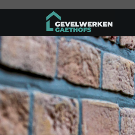
Ga
naar
inhoud