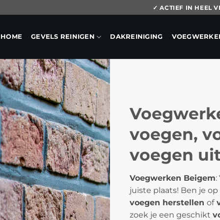
✓ ACTIEF IN HEEL
HOME
GEVELS REINIGEN
DAKREINIGING
VOEGWERKE
Voegwerke
voegen, vo
voegen uit
Voegwerken Beigem
:
juiste plaats! Ben je o
voegen herstellen
of
v
zoek je een geschikt
v