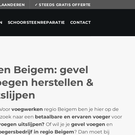
 VLAANDEREN
✓ STEEDS GRATIS OFFERTE
N
SCHOORSTEENREPARATIE
CONTACT
n Beigem: gevel
egen herstellen &
slijpen
 Voor
voegwerken
regio Beigem ben je hier op de
p zoek naar een
betaalbare en ervaren voeger
voor
oegen uitslijpen?
Of wil je je
gevel voegen
en
oegersbedrijf in regio Beigem
? Dan moet bij