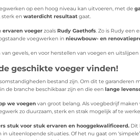
voegwerken op een hoog niveau kan uitvoeren, met de
g
, sterk en
waterdicht resultaat
gaat.
n
ervaren voeger
zoals
Rudy Gaethofs
. Zo is Rudy een e
 hoogstaande voegwerken in
nieuwbouw- en renovatiepr
 van gevels, en voor herstellen van voegen en uitslijpe
e geschikte voeger vinden!
omstandigheden bestand zijn. Om dit te garanderen ma
in de branche beschikbaar zijn en die een
lange levens
rop we voegen
van groot belang. Als voegbedrijf maken 
werk zo duurzaam, sterk en strak mogelijk af te werke
ers stuk voor stuk ervaren en hooggekwalificeerd.
Dit 
n in uiteenlopende situaties. Of het nu gaat om ‘simpe