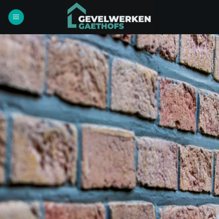
Ga
naar
inhoud