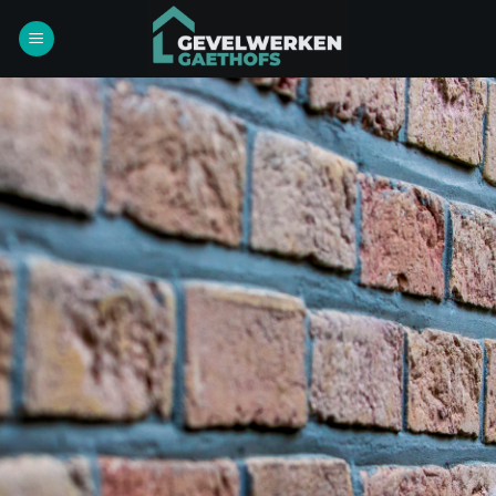
Ga
naar
inhoud