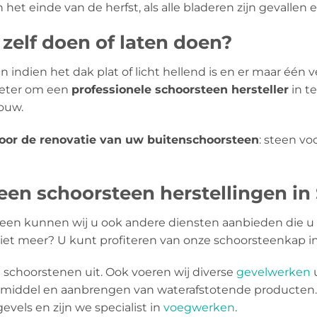
het einde van de herfst, als alle bladeren zijn gevallen 
zelf doen of laten doen?
 indien het dak plat of licht hellend is en er maar één ve
 beter om een
​​professionele schoorsteen hersteller
in t
houw.
voor de renovatie van uw buitenschoorsteen
: steen v
en schoorsteen herstellingen in 
een kunnen wij u ook andere diensten aanbieden die u 
niet meer? U kunt profiteren van onze schoorsteenkap ins
schoorstenen uit. Ook voeren wij diverse
gevelwerken
u
mmiddel en aanbrengen van waterafstotende producten.
evels en zijn we specialist in
voegwerken
.