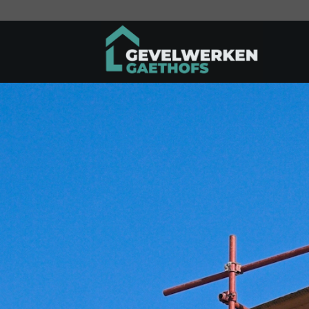
Ga
naar
inhoud