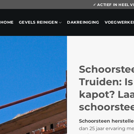
✓ ACTIEF IN HEEL
HOME
GEVELS REINIGEN
DAKREINIGING
VOEGWERKE
Schoorstee
Truiden: I
kapot? Laa
schoorstee
Schoorsteen herstelle
dan 25 jaar ervaring m