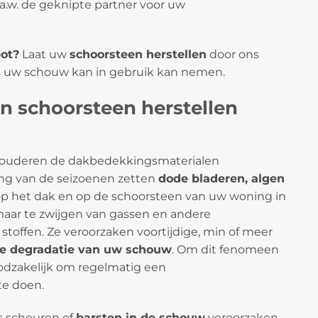
m.a.w. de geknipte partner voor uw
ot?
Laat uw
schoorsteen herstellen
door ons
s uw schouw kan in gebruik kan nemen.
n schoorsteen herstellen
ouderen de dakbedekkingsmaterialen
ang van de seizoenen zetten
dode bladeren, algen
op het dak en op de schoorsteen van uw woning in
maar te zwijgen van gassen en andere
stoffen. Ze veroorzaken voortijdige, min of meer
re degradatie van uw schouw
. Om dit fenomeen
oodzakelijk om regelmatig een
te doen.
fs scheuren of
barsten in de schouw
veroorzaken.