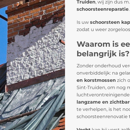
Truiden
, wij zijn dus 
schoorsteenreparatie
.
Is uw
schoorsteen kap
zodat u weer zorgeloo
Waarom is ee
belangrijk is?
Zonder onderhoud ver
onverbiddelijk: na gel
en korstmossen
zich 
Sint-Truiden, om nog 
luchtverontreinigende 
langzame en zichtba
te verhelpen, is het n
schoorsteenrenovatie 
Vocht
kan bij vorst zel