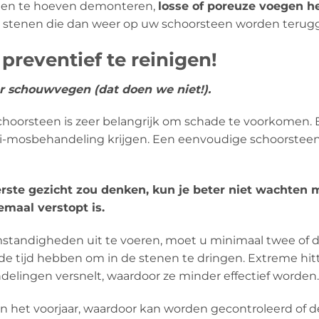
teen te hoeven demonteren,
losse of poreuze voegen he
 stenen die dan weer op uw schoorsteen worden terugg
reventief te reinigen!
er schouwvegen (dat doen we niet!).
schoorsteen is zeer belangrijk om schade te voorkome
nti-mosbehandeling krijgen. Een eenvoudige schoorstee
eerste gezicht zou denken, kun je beter niet wachten
emaal verstopt is.
tandigheden uit te voeren, moet u minimaal twee of d
 de tijd hebben om in de stenen te dringen. Extreme h
lingen versnelt, waardoor ze minder effectief worden.
 in het voorjaar, waardoor kan worden gecontroleerd of 