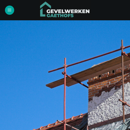
Ga
naar
inhoud