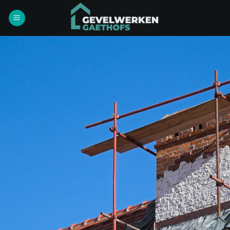
Ga
naar
inhoud