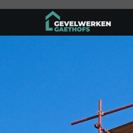
Ga
naar
inhoud