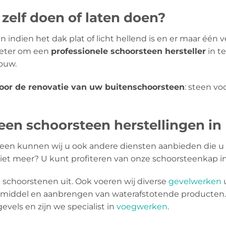
zelf doen of laten doen?
 indien het dak plat of licht hellend is en er maar één ve
 beter om een
​​professionele schoorsteen hersteller
in t
houw.
voor de renovatie van uw buitenschoorsteen
: steen v
en schoorsteen herstellingen in
een kunnen wij u ook andere diensten aanbieden die u 
niet meer? U kunt profiteren van onze schoorsteenkap ins
schoorstenen uit. Ook voeren wij diverse
gevelwerken
u
mmiddel en aanbrengen van waterafstotende producten.
evels en zijn we specialist in
voegwerken
.