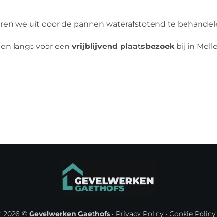
ren we uit door de pannen waterafstotend te behandelen
men langs voor een
vrijblijvend plaatsbezoek
bij in Mell
t 2026 ©
Gevelwerken Gaethofs
•
Privacy Policy
•
Cookie Policy