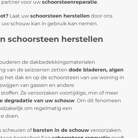
e partner voor uw
schoorsteenreparatie
.
ot?
Laat uw
schoorsteen herstellen
door ons
s uw schouw kan in gebruik kan nemen.
n schoorsteen herstellen
ouderen de dakbedekkingsmaterialen
ang van de seizoenen zetten
dode bladeren, algen
op het dak en op de schoorsteen van uw woning in
 zwijgen van gassen en andere
stoffen. Ze veroorzaken voortijdige, min of meer
re degradatie van uw schouw
. Om dit fenomeen
oodzakelijk om regelmatig een
te doen.
fs scheuren of
barsten in de schouw
veroorzaken.
teen herstellen! Een
schoorsteen renovatie
geeft