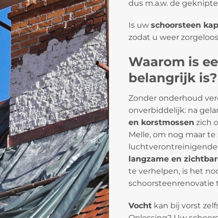
dus m.a.w. de geknipt
Is uw
schoorsteen kap
zodat u weer zorgeloo
Waarom is ee
belangrijk is?
Zonder onderhoud ver
onverbiddelijk: na gel
en korstmossen
zich 
Melle, om nog maar te
luchtverontreinigende 
langzame en zichtba
te verhelpen, is het n
schoorsteenrenovatie 
Vocht
kan bij vorst zel
Oplossing? Uw schoors