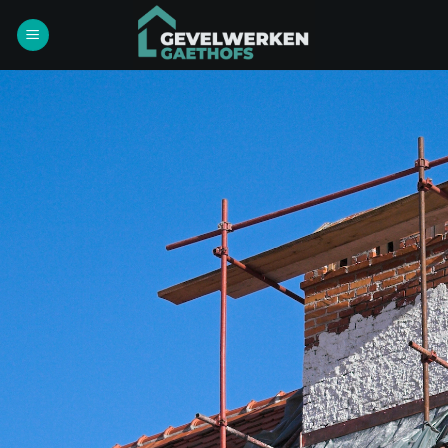
Ga
naar
inhoud