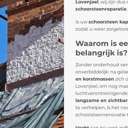
Lovenjoel
, wij zijn du
schoorsteenreparatie
.
Is uw
schoorsteen kap
zodat u weer zorgeloo
Waarom is ee
belangrijk is?
Zonder onderhoud ver
onverbiddelijk: na gel
en korstmossen
zich 
Lovenjoel, om nog maa
luchtverontreinigende 
langzame en zichtba
te verhelpen, is het n
schoorsteenrenovatie 
Vocht
kan bij vorst zel