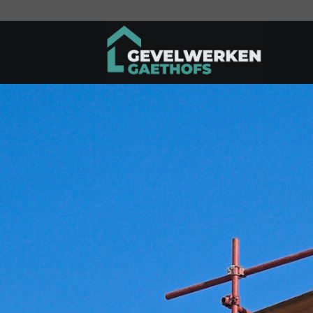
Ga
naar
inhoud