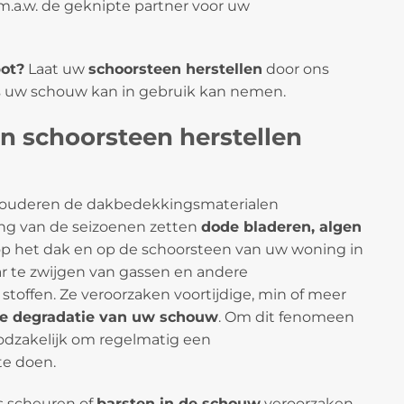
s m.a.w. de geknipte partner voor uw
ot?
Laat uw
schoorsteen herstellen
door ons
s uw schouw kan in gebruik kan nemen.
n schoorsteen herstellen
ouderen de dakbedekkingsmaterialen
ang van de seizoenen zetten
dode bladeren, algen
op het dak en op de schoorsteen van uw woning in
r te zwijgen van gassen en andere
stoffen. Ze veroorzaken voortijdige, min of meer
re degradatie van uw schouw
. Om dit fenomeen
oodzakelijk om regelmatig een
te doen.
fs scheuren of
barsten in de schouw
veroorzaken.