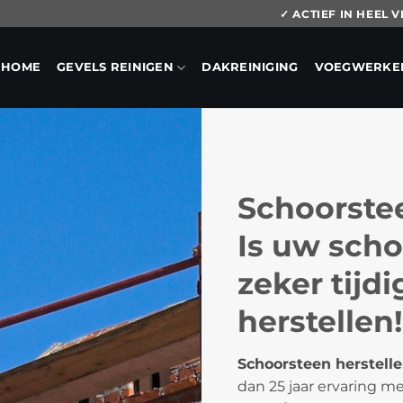
✓ ACTIEF IN HEEL
HOME
GEVELS REINIGEN
DAKREINIGING
VOEGWERKE
Schoorstee
Is uw scho
zeker tijd
herstellen!
Schoorsteen herstelle
dan 25 jaar ervaring m