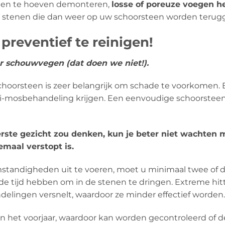
teen te hoeven demonteren,
losse of poreuze voegen he
 stenen die dan weer op uw schoorsteen worden terugg
reventief te reinigen!
er schouwvegen (dat doen we niet!).
schoorsteen is zeer belangrijk om schade te voorkome
nti-mosbehandeling krijgen. Een eenvoudige schoorstee
eerste gezicht zou denken, kun je beter niet wachten
emaal verstopt is.
tandigheden uit te voeren, moet u minimaal twee of d
 de tijd hebben om in de stenen te dringen. Extreme h
lingen versnelt, waardoor ze minder effectief worden.
 in het voorjaar, waardoor kan worden gecontroleerd of 