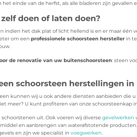
het einde van de herfst, als alle bladeren zijn gevallen 
zelf doen of laten doen?
 indien het dak plat of licht hellend is en er maar één ve
 beter om een
​​professionele schoorsteen hersteller
in t
houw.
voor de renovatie van uw buitenschoorsteen
: steen v
en schoorsteen herstellingen in
een kunnen wij u ook andere diensten aanbieden die u 
niet meer? U kunt profiteren van onze schoorsteenkap ins
schoorstenen uit. Ook voeren wij diverse
gevelwerken
u
mmiddel en aanbrengen van waterafstotende producten.
evels en zijn we specialist in
voegwerken
.