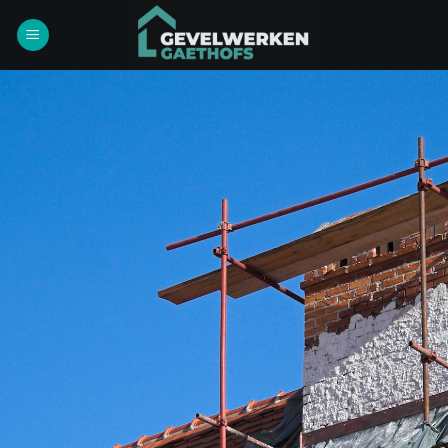
Ga
naar
inhoud