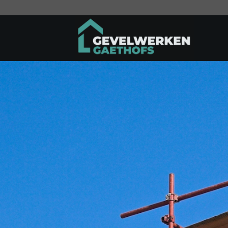
Ga
naar
inhoud