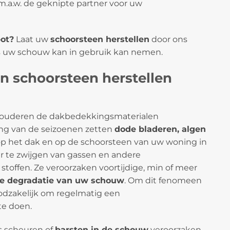
s m.a.w. de geknipte partner voor uw
ot?
Laat uw
schoorsteen herstellen
door ons
s uw schouw kan in gebruik kan nemen.
n schoorsteen herstellen
ouderen de dakbedekkingsmaterialen
ang van de seizoenen zetten
dode bladeren, algen
op het dak en op de schoorsteen van uw woning in
 te zwijgen van gassen en andere
stoffen. Ze veroorzaken voortijdige, min of meer
re degradatie van uw schouw
. Om dit fenomeen
oodzakelijk om regelmatig een
te doen.
fs scheuren of
barsten in de schouw
veroorzaken.