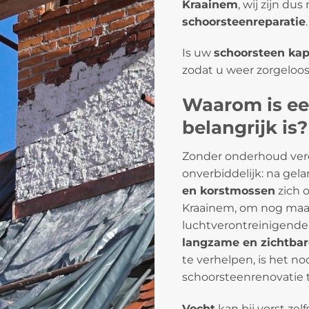
Kraainem
, wij zijn du
schoorsteenreparatie
.
Is uw
schoorsteen kap
zodat u weer zorgeloo
Waarom is ee
belangrijk is?
Zonder onderhoud ver
onverbiddelijk: na gel
en korstmossen
zich 
Kraainem, om nog maar
luchtverontreinigende 
langzame en zichtba
te verhelpen, is het n
schoorsteenrenovatie 
Vocht
kan bij vorst zel