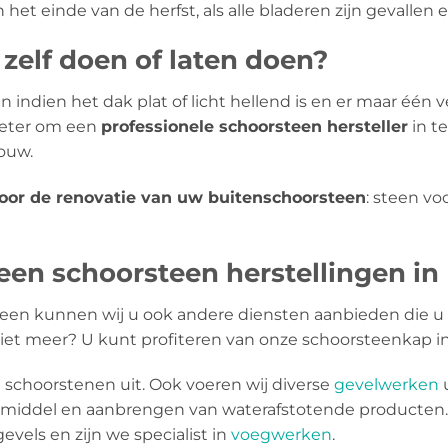
het einde van de herfst, als alle bladeren zijn gevallen 
zelf doen of laten doen?
 indien het dak plat of licht hellend is en er maar één ve
 beter om een
​​professionele schoorsteen hersteller
in t
houw.
voor de renovatie van uw buitenschoorsteen
: steen v
een schoorsteen herstellingen in
een kunnen wij u ook andere diensten aanbieden die u 
niet meer? U kunt profiteren van onze schoorsteenkap ins
schoorstenen uit. Ook voeren wij diverse
gevelwerken
u
mmiddel en aanbrengen van waterafstotende producten.
evels en zijn we specialist in
voegwerken
.