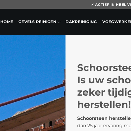
✓ ACTIEF IN HEEL
HOME
GEVELS REINIGEN
DAKREINIGING
VOEGWERKE
Schoorstee
Is uw scho
zeker tijd
herstellen!
Schoorsteen herstell
dan 25 jaar ervaring m