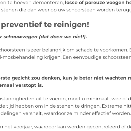
teen te hoeven demonteren,
losse of poreuze voegen he
 stenen die dan weer op uw schoorsteen worden terugg
reventief te reinigen!
er schouwvegen (dat doen we niet!).
schoorsteen is zeer belangrijk om schade te voorkome
nti-mosbehandeling krijgen. Een eenvoudige schoorstee
eerste gezicht zou denken, kun je beter niet wachten
emaal verstopt is.
tandigheden uit te voeren, moet u minimaal twee of d
 de tijd hebben om in de stenen te dringen. Extreme h
lingen versnelt, waardoor ze minder effectief worden.
 in het voorjaar, waardoor kan worden gecontroleerd of 