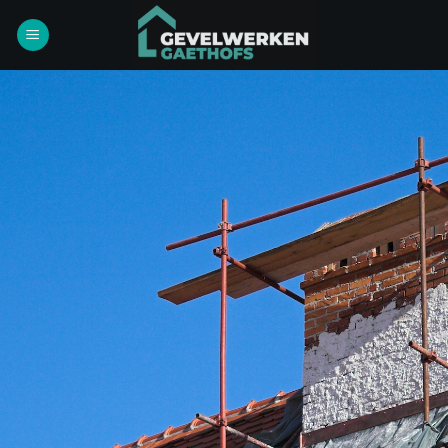
Ga
naar
inhoud