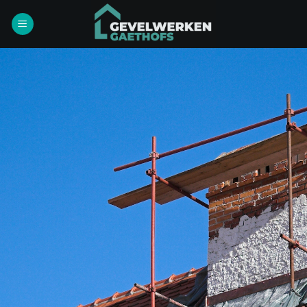
Ga
naar
inhoud