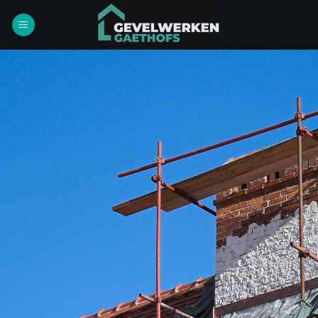
Ga
naar
inhoud