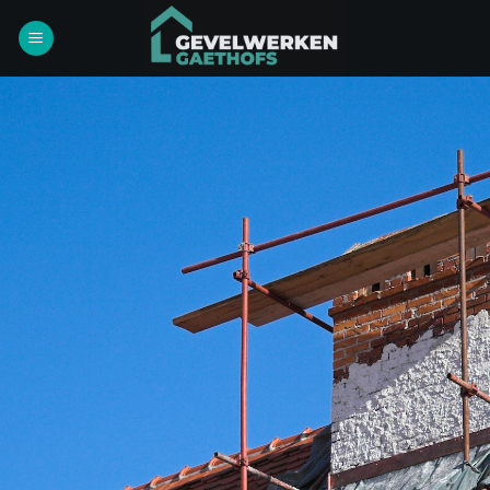
Ga
naar
inhoud