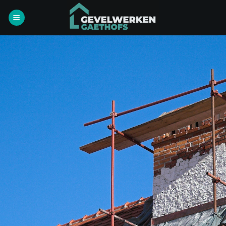
Ga
naar
inhoud