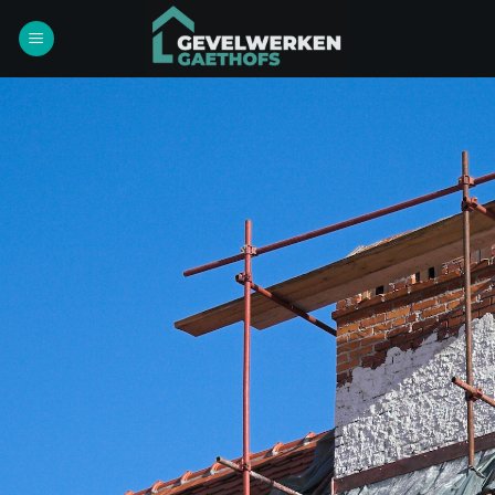
Ga
naar
inhoud