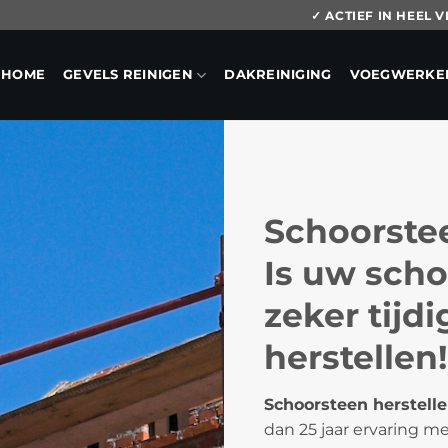
✓ ACTIEF IN HEEL
HOME
GEVELS REINIGEN
DAKREINIGING
VOEGWERKE
Schoorste
Is uw scho
zeker tijd
herstellen!
Schoorsteen herstell
dan 25 jaar ervaring m