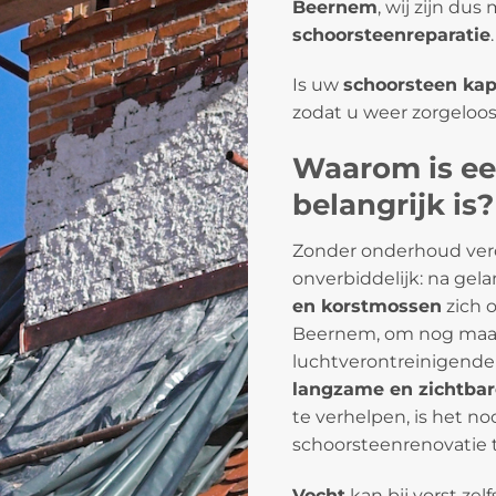
Beernem
, wij zijn du
schoorsteenreparatie
.
Is uw
schoorsteen kap
zodat u weer zorgeloo
Waarom is ee
belangrijk is?
Zonder onderhoud ver
onverbiddelijk: na gel
en korstmossen
zich 
Beernem, om nog maar
luchtverontreinigende 
langzame en zichtba
te verhelpen, is het n
schoorsteenrenovatie 
Vocht
kan bij vorst zel