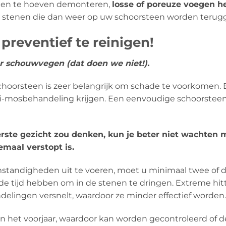
teen te hoeven demonteren,
losse of poreuze voegen he
 stenen die dan weer op uw schoorsteen worden terugg
reventief te reinigen!
er schouwvegen (dat doen we niet!).
schoorsteen is zeer belangrijk om schade te voorkome
nti-mosbehandeling krijgen. Een eenvoudige schoorstee
eerste gezicht zou denken, kun je beter niet wachten
emaal verstopt is.
tandigheden uit te voeren, moet u minimaal twee of d
 de tijd hebben om in de stenen te dringen. Extreme h
lingen versnelt, waardoor ze minder effectief worden.
 in het voorjaar, waardoor kan worden gecontroleerd of 