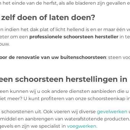
het einde van de herfst, als alle bladeren zijn gevallen 
zelf doen of laten doen?
 indien het dak plat of licht hellend is en er maar één ve
 beter om een
​​professionele schoorsteen hersteller
in t
houw.
voor de renovatie van uw buitenschoorsteen
: steen v
een schoorsteen herstellingen i
een kunnen wij u ook andere diensten aanbieden die u 
niet meer? U kunt profiteren van onze schoorsteenkap ins
schoorstenen uit. Ook voeren wij diverse
gevelwerken
u
mmiddel en aanbrengen van waterafstotende producten.
evels en zijn we specialist in
voegwerken
.