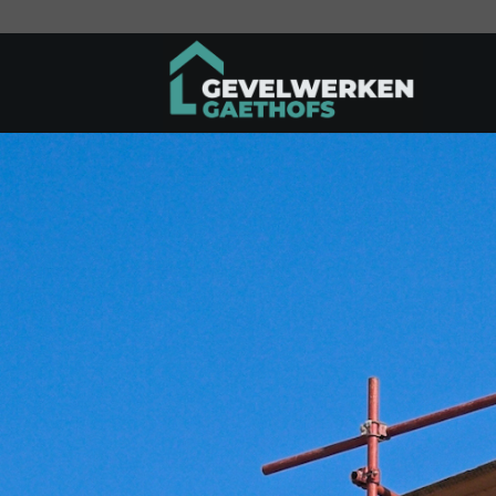
Ga
naar
inhoud