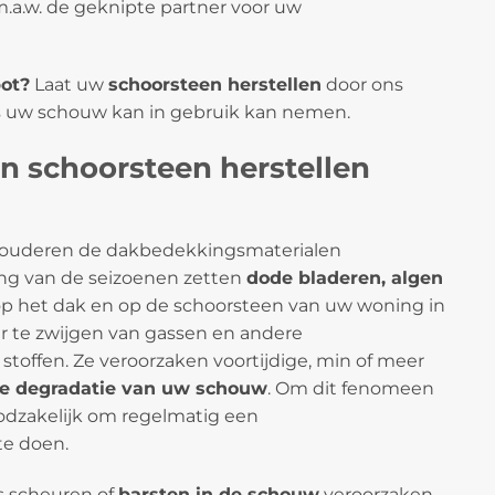
s m.a.w. de geknipte partner voor uw
ot?
Laat uw
schoorsteen herstellen
door ons
s uw schouw kan in gebruik kan nemen.
n schoorsteen herstellen
ouderen de dakbedekkingsmaterialen
ang van de seizoenen zetten
dode bladeren, algen
op het dak en op de schoorsteen van uw woning in
 te zwijgen van gassen en andere
stoffen. Ze veroorzaken voortijdige, min of meer
re degradatie van uw schouw
. Om dit fenomeen
oodzakelijk om regelmatig een
te doen.
fs scheuren of
barsten in de schouw
veroorzaken.