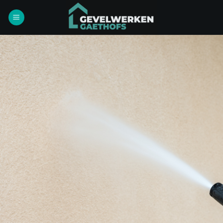
Ga
naar
inhoud