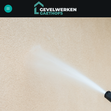
Ga
naar
inhoud