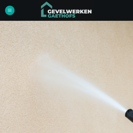
Ga
naar
inhoud