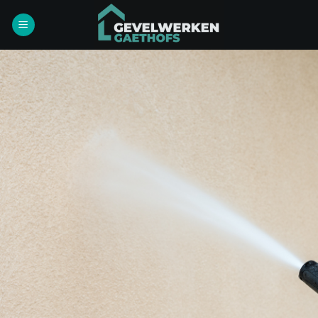
Ga
naar
inhoud