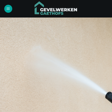
Ga
naar
inhoud