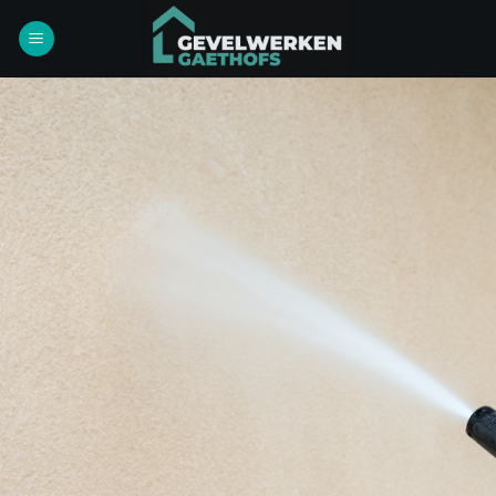
Ga
naar
inhoud