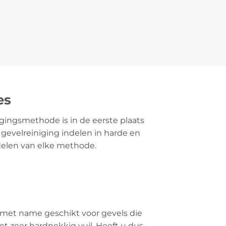
es
igingsmethode is in de eerste plaats
de gevelreiniging indelen in harde en
delen van elke methode.
 met name geschikt voor gevels die
t zeer hardnekkig vuil. Heeft u dus