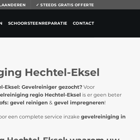
 VLAANDEREN
✓ STEEDS GRATIS OFFERTE
N
SCHOORSTEENREPARATIE
CONTACT
ging Hechtel-Eksel
l-Eksel: Gevelreiniger gezocht?
Voor
elreiniging
regio Hechtel-Eksel
is er geen beter
fs: gevel reinigen
&
gevel impregneren
!
voor een complete service inzake
gevelreiniging in