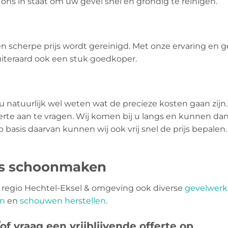
ons in staat om uw gevel snel en grondig te reinigen.
een scherpe prijs wordt gereinigd. Met onze ervaring en
uiteraard ook een stuk goedkoper.
 u natuurlijk wel weten wat de precieze kosten gaan zijn.
ferte aan te vragen. Wij komen bij u langs en kunnen da
basis daarvan kunnen wij ook vrij snel de prijs bepalen.
ls schoonmaken
in regio Hechtel-Eksel & omgeving ook diverse
gevelwer
en
en
schouwen herstellen
.
f vraag een vrijblijvende offerte op