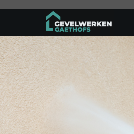
Ga
naar
inhoud