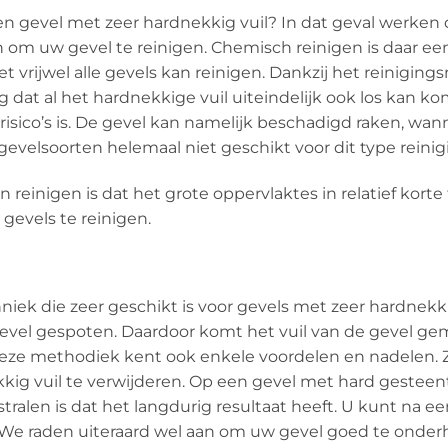
en gevel met zeer hardnekkig vuil? In dat geval werken
n om uw gevel te reinigen. Chemisch reinigen is daar e
t vrijwel alle gevels kan reinigen. Dankzij het reinigin
lg dat al het hardnekkige vuil uiteindelijk ook los kan 
 risico’s is. De gevel kan namelijk beschadigd raken, wa
gevelsoorten helemaal niet geschikt voor dit type reinig
einigen is dat het grote oppervlaktes in relatief korte t
gevels te reinigen.
niek die zeer geschikt is voor gevels met zeer hardnekk
vel gespoten. Daardoor komt het vuil van de gevel gemak
ze methodiek kent ook enkele voordelen en nadelen. Zan
ig vuil te verwijderen. Op een gevel met hard gesteen
tralen is dat het langdurig resultaat heeft. U kunt na e
. We raden uiteraard wel aan om uw gevel goed te ond