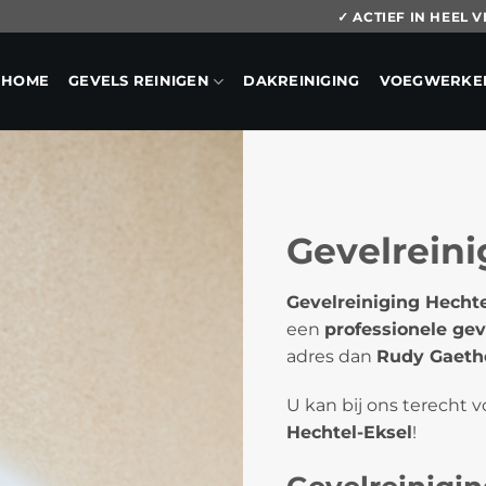
✓ ACTIEF IN HEEL
HOME
GEVELS REINIGEN
DAKREINIGING
VOEGWERKE
Gevelreini
Gevelreiniging Hechte
een
professionele gev
adres dan
Rudy Gaetho
U kan bij ons terecht 
Hechtel-Eksel
!