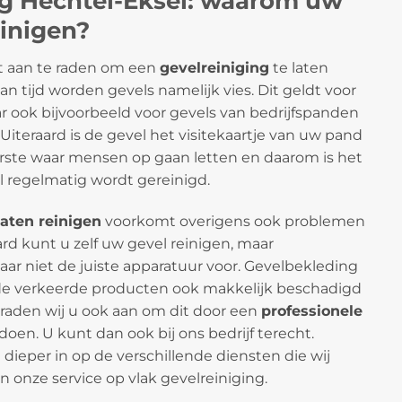
ng Hechtel-Eksel: waarom uw
einigen?
et aan te raden om een
gevelreiniging
te laten
an tijd worden gevels namelijk vies. Dit geldt voor
r ook bijvoorbeeld voor gevels van bedrijfspanden
 Uiteraard is de gevel het visitekaartje van uw pand
eerste waar mensen op gaan letten en daarom is het
l regelmatig wordt gereinigd.
laten reinigen
voorkomt overigens ook problemen
ard kunt u zelf uw gevel reinigen, maar
daar niet de juiste apparatuur voor. Gevelbekleding
de verkeerde producten ook makkelijk beschadigd
raden wij u ook aan om dit door een
professionele
doen. U kunt dan ook bij ons bedrijf terecht.
dieper in op de verschillende diensten die wij
n onze service op vlak gevelreiniging.