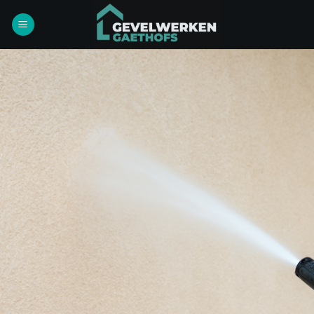
Ga
naar
inhoud