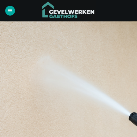
Ga
naar
inhoud