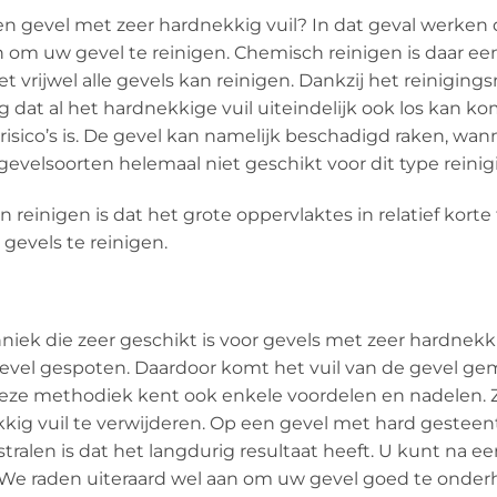
en gevel met zeer hardnekkig vuil? In dat geval werken
n om uw gevel te reinigen. Chemisch reinigen is daar e
t vrijwel alle gevels kan reinigen. Dankzij het reinigin
lg dat al het hardnekkige vuil uiteindelijk ook los kan 
 risico’s is. De gevel kan namelijk beschadigd raken, wa
gevelsoorten helemaal niet geschikt voor dit type reinig
einigen is dat het grote oppervlaktes in relatief korte t
gevels te reinigen.
niek die zeer geschikt is voor gevels met zeer hardnekk
vel gespoten. Daardoor komt het vuil van de gevel gemak
ze methodiek kent ook enkele voordelen en nadelen. Zan
ig vuil te verwijderen. Op een gevel met hard gesteen
tralen is dat het langdurig resultaat heeft. U kunt na e
. We raden uiteraard wel aan om uw gevel goed te ond