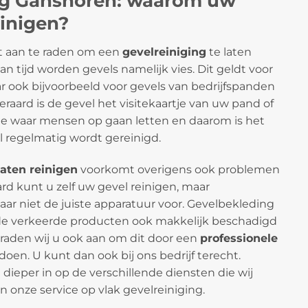
ng Ganshoren: waarom uw
einigen?
et aan te raden om een
gevelreiniging
te laten
an tijd worden gevels namelijk vies. Dit geldt voor
r ook bijvoorbeeld voor gevels van bedrijfspanden
eraard is de gevel het visitekaartje van uw pand of
ste waar mensen op gaan letten en daarom is het
l regelmatig wordt gereinigd.
laten reinigen
voorkomt overigens ook problemen
ard kunt u zelf uw gevel reinigen, maar
daar niet de juiste apparatuur voor. Gevelbekleding
de verkeerde producten ook makkelijk beschadigd
raden wij u ook aan om dit door een
professionele
doen. U kunt dan ook bij ons bedrijf terecht.
dieper in op de verschillende diensten die wij
n onze service op vlak gevelreiniging.