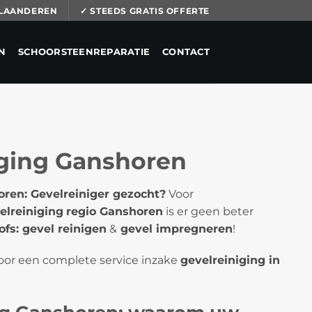
 VLAANDEREN
✓ STEEDS GRATIS OFFERTE
N
SCHOORSTEENREPARATIE
CONTACT
iging Ganshoren
oren: Gevelreiniger gezocht?
Voor
elreiniging
regio Ganshoren
is er geen beter
fs: gevel reinigen
&
gevel impregneren
!
voor een complete service inzake
gevelreiniging in