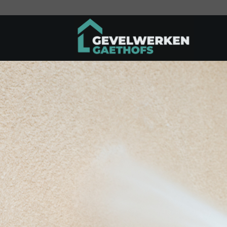
Ga
naar
inhoud