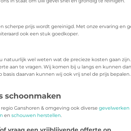
ons in staat om uw gevel snel en grondig te reinigen.
een scherpe prijs wordt gereinigd. Met onze ervaring en
uiteraard ook een stuk goedkoper.
 u natuurlijk wel weten wat de precieze kosten gaan zijn.
ferte aan te vragen. Wij komen bij u langs en kunnen da
basis daarvan kunnen wij ook vrij snel de prijs bepalen.
ls schoonmaken
in regio Ganshoren & omgeving ook diverse
gevelwerken
en
en
schouwen herstellen
.
f vraag een vrijblijvende offerte op