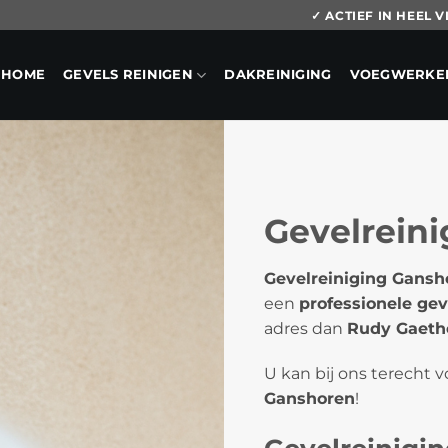
✓ ACTIEF IN HEEL
HOME
GEVELS REINIGEN
DAKREINIGING
VOEGWERKE
Gevelrein
Gevelreiniging Gansh
een
professionele gev
adres dan
Rudy Gaetho
U kan bij ons terecht 
Ganshoren
!