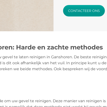
CONTACTEER ONS
oren: Harde en zachte methodes
 gevel te laten reinigen in Ganshoren. De beste reinigi
d is dit ook afhankelijk van het vuil. In principe kunt u 
spreken we beide methodes. Ook bespreken wij de voor
e om uw gevel te reinigen. Deze manier van reinigen is
t is namelijk dat deze methode niet werkt bij gevels me