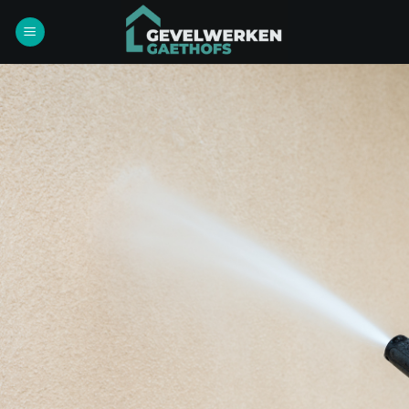
Ga
naar
inhoud