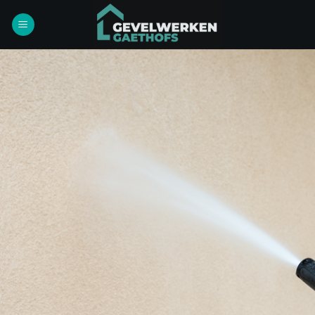
Ga
naar
inhoud