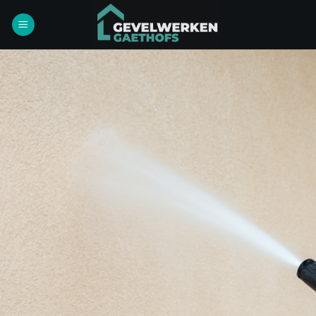
Ga
naar
inhoud