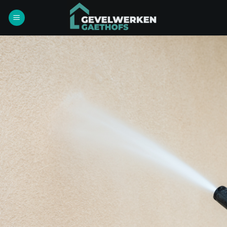
Ga
naar
inhoud