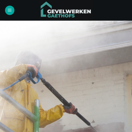
Ga
naar
inhoud