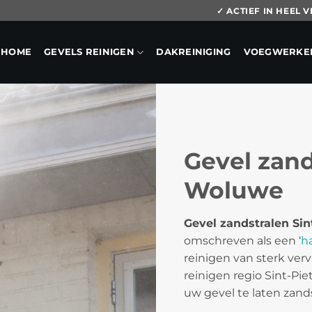
✓ ACTIEF IN HEEL
HOME
GEVELS REINIGEN
DAKREINIGING
VOEGWERKE
Gevel zand
Woluwe
Gevel zandstralen Si
omschreven als een ‘
h
reinigen van sterk verv
reinigen regio Sint-P
uw gevel te laten zands