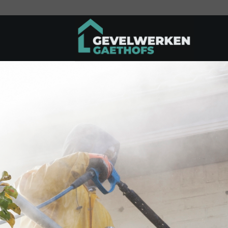
Ga
naar
inhoud