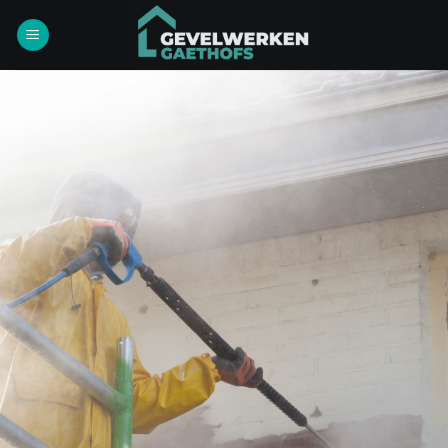
Ga
naar
inhoud