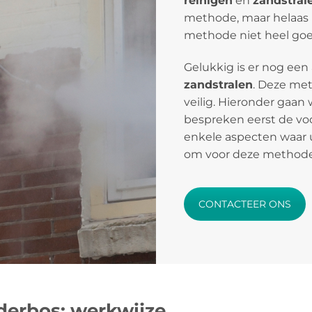
reinigen
en
zandstral
methode, maar helaas is
methode niet heel goed
Gelukkig is er nog een
zandstralen
. Deze meth
veilig. Hieronder gaan 
bespreken eerst de vo
enkele aspecten waar 
om voor deze methode
CONTACTEER ONS
derbos: werkwijze