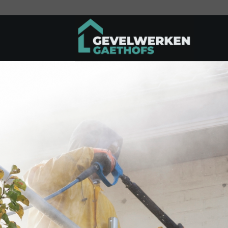
Ga
naar
inhoud