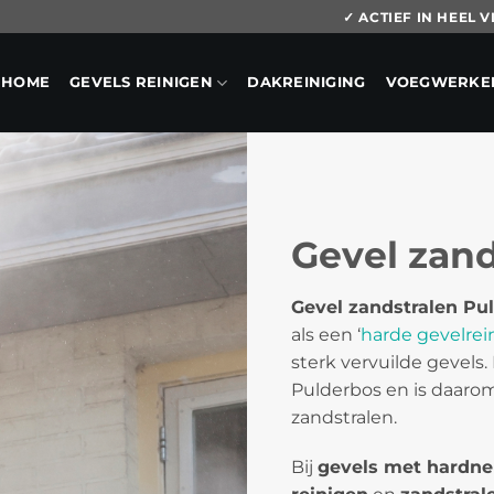
✓ ACTIEF IN HEEL
HOME
GEVELS REINIGEN
DAKREINIGING
VOEGWERKE
Gevel zand
Gevel zandstralen Pu
als een ‘
harde gevelrei
sterk vervuilde gevels.
Pulderbos en is daaro
zandstralen.
Bij
gevels met hardne