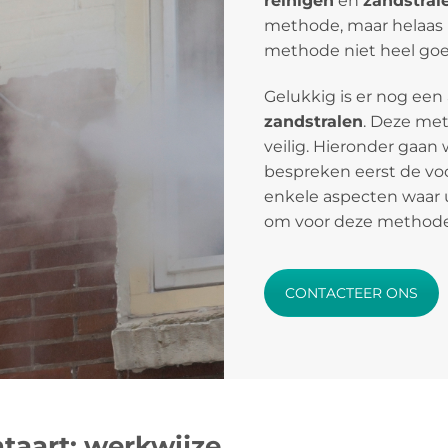
reinigen
en
zandstral
methode, maar helaas is
methode niet heel goed
Gelukkig is er nog een
zandstralen
. Deze meth
veilig. Hieronder gaan 
bespreken eerst de vo
enkele aspecten waar 
om voor deze methode
CONTACTEER ONS
htaart: werkwijze