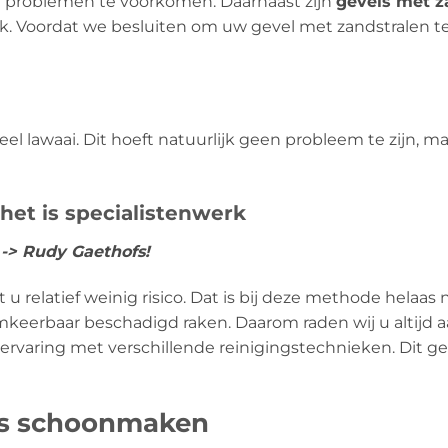
 problemen te voorkomen. Daarnaast zijn
gevels met z
. Voordat we besluiten om uw gevel met zandstralen te r
l lawaai. Dit hoeft natuurlijk geen probleem te zijn, m
 het is specialistenwerk
s -> Rudy Gaethofs!
 relatief weinig risico. Dat is bij deze methode helaas n
eerbaar beschadigd raken. Daarom raden wij u altijd aa
 ervaring met verschillende reinigingstechnieken. Dit g
ls schoonmaken