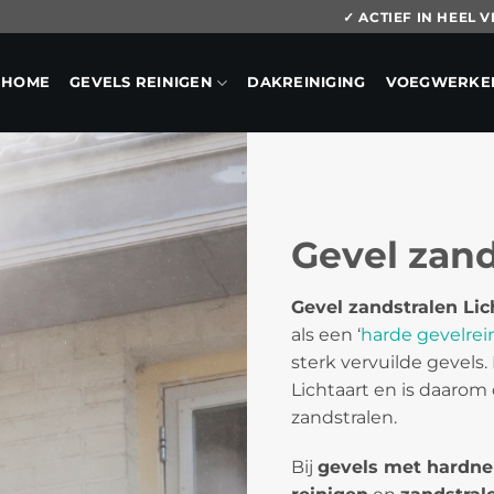
✓ ACTIEF IN HEEL
HOME
GEVELS REINIGEN
DAKREINIGING
VOEGWERKE
Gevel zand
Gevel zandstralen Lic
als een ‘
harde gevelrei
sterk vervuilde gevels.
Lichtaart en is daarom
zandstralen.
Bij
gevels met hardne