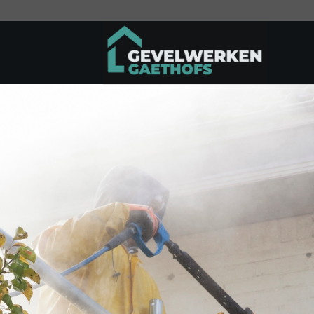
Ga
naar
inhoud